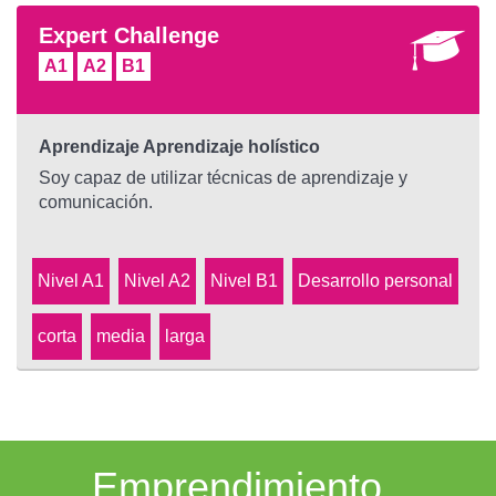
Expert Challenge
A1
A2
B1
Aprendizaje Aprendizaje holístico
Soy capaz de utilizar técnicas de aprendizaje y
comunicación.
Nivel A1
Nivel A2
Nivel B1
Desarrollo personal
corta
media
larga
Emprendimiento