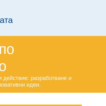
ата
по
о
 действие: разработване и
новативни идеи.