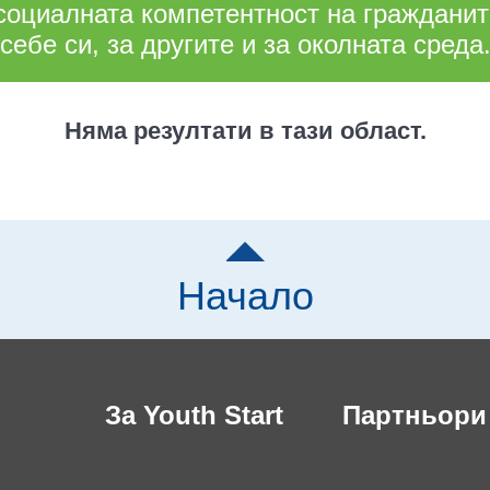
социалната компетентност на гражданите
себе си, за другите и за околната среда
Няма резултати в тази област.
Начало
За Youth Start
Партньори