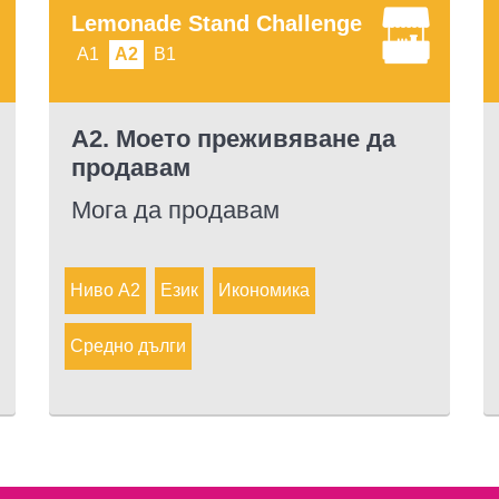
Lemonade Stand Challenge
A1
A2
B1
А2. Моето преживяване да
продавам
Мога да продавам
Ниво A2
Език
Икономика
Средно дълги