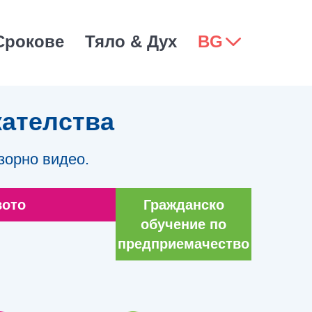
Срокове
Тяло & Дух
BG
кателства
зорно видео.
вото
Гражданско
обучение по
предприемачество