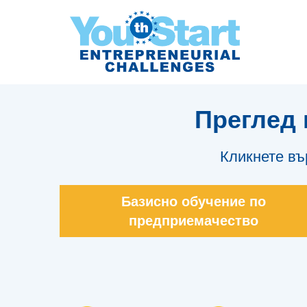
Преглед 
Кликнете въ
Базисно обучение по
предприемачество