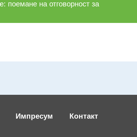
: поемане на отговорност за
.
Импресум
Контакт