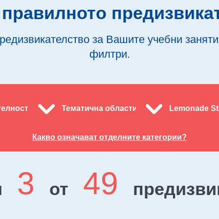
правилното предизвика
едизвикателство за Вашите учебни заняти
филтри.
елност
Тематична области
Lemonade St
Какво означават отделните категории?
3
49
и
от
предизви