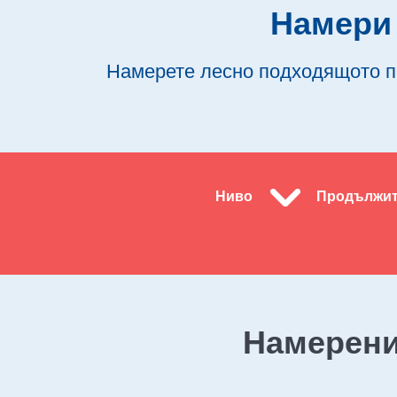
Намери 
Намерете лесно подходящото пр
Ниво
Продължит
Намерен