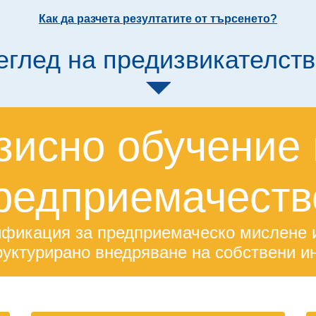
Как да разчета резултатите от търсенето?
еглед на предизвикателств
зисно обучение 
редприемачеств
фикация за предприемаческо мислене и
руктурирано внедряване на собствени и