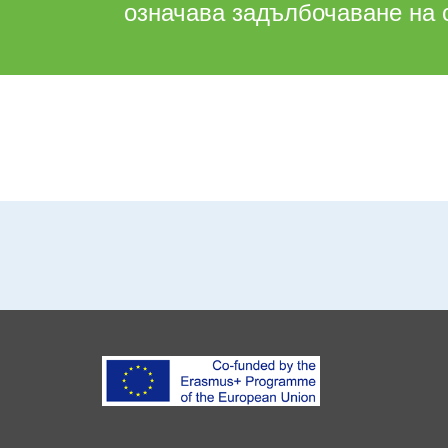
означава задълбочаване на 