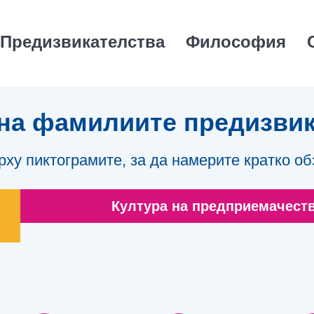
Предизвикателства
Философия
на фамилиите предизви
рху пиктограмите, за да намерите кратко об
Култура на предприемачест