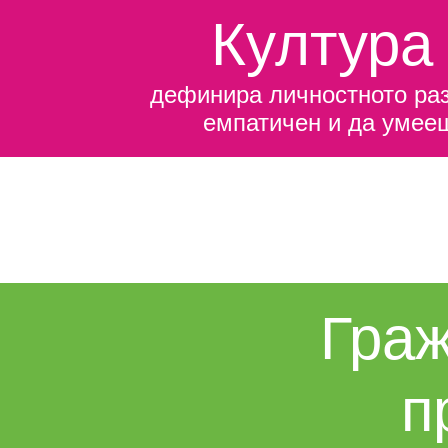
Култура
дефинира личностното раз
емпатичен и да умееш
Граж
п