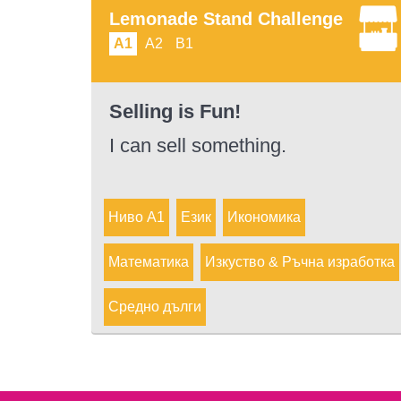
Lemonade Stand Challenge
A1
A2
B1
Selling is Fun!
I can sell something.
Ниво A1
Език
Икономика
Математика
Изкуство & Ръчна изработка
Средно дълги