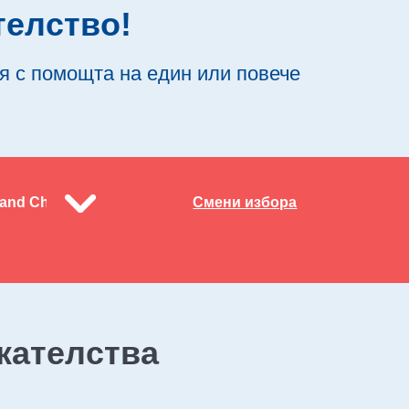
телство!
я с помощта на един или повече
and Challenge
Смени избора
кателства