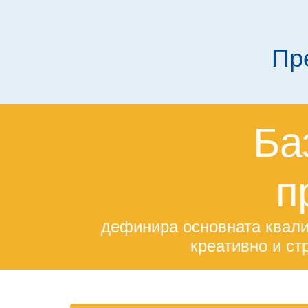
Пр
Ба
п
дефинира основната квали
креативно и ст