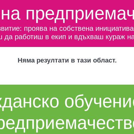
 на предприемач
витие: проява на собствена инициатива,
 да работиш в екип и вдъхваш кураж на 
Няма резултати в тази област.
данско обучени
редприемачеств