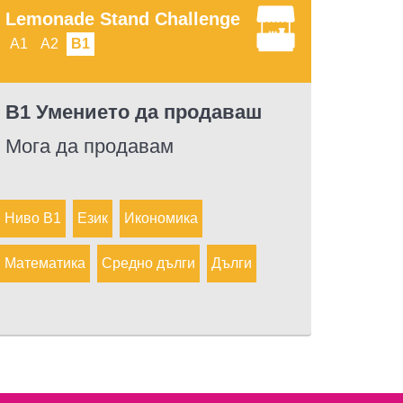
Lemonade Stand Challenge
A1
A2
B1
B1 Умението да продаваш
Мога да продавам
Ниво B1
Език
Икономика
Математика
Средно дълги
Дълги