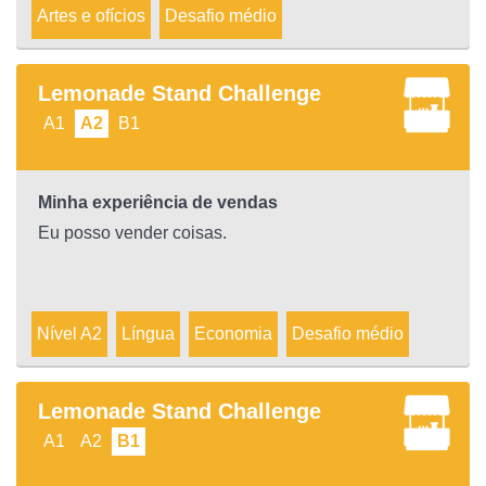
Artes e ofícios
Desafio médio
Lemonade Stand Challenge
A1
A2
B1
Minha experiência de vendas
Eu posso vender coisas.
Nível A2
Língua
Economia
Desafio médio
Lemonade Stand Challenge
A1
A2
B1