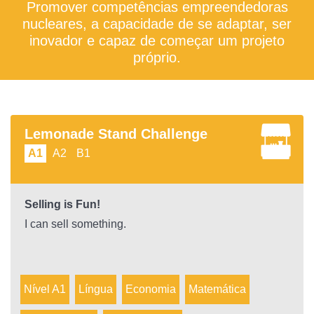
Promover competências empreendedoras
nucleares, a capacidade de se adaptar, ser
inovador e capaz de começar um projeto
próprio.
Lemonade Stand Challenge
A1
A2
B1
Selling is Fun!
I can sell something.
Nível A1
Língua
Economia
Matemática