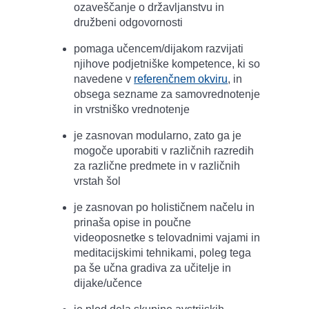
ozaveščanje o državljanstvu in
družbeni odgovornosti
pomaga učencem/dijakom razvijati
njihove podjetniške kompetence, ki so
navedene v
referenčnem okviru
, in
obsega sezname za samovrednotenje
in vrstniško vrednotenje
je zasnovan modularno, zato ga je
mogoče uporabiti v različnih razredih
za različne predmete in v različnih
vrstah šol
je zasnovan po holističnem načelu in
prinaša opise in poučne
videoposnetke s telovadnimi vajami in
meditacijskimi tehnikami, poleg tega
pa še učna gradiva za učitelje in
dijake/učence