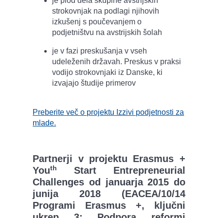
je plod dela skupine avstrijskih
strokovnjak na podlagi njihovih
izkušenj s poučevanjem o
podjetništvu na avstrijskih šolah
je v fazi preskušanja v vseh
udeleženih državah. Preskus v praksi
vodijo strokovnjaki iz Danske, ki
izvajajo študije primerov
Preberite več o projektu Izzivi podjetnosti za
mlade.
Partnerji v projektu Erasmus +
th
You
Start Entrepreneurial
Challenges od januarja 2015 do
junija 2018 (EACEA/10/14
Programi Erasmus +, ključni
ukrep 3: Podpora reformi