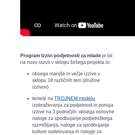
Program Izzivi podjetnosti za mlade
je bil
na novo razvit v sklopu širšega projekta in:
obsega manjše in večje izzive v
sklopu 18 različnih tem (družine
izzivov)
temelji na
TROJNEM modelu
izobraževanja za podjetnost in ponuja
izzive na 3 področjih: obsega osnovne
naloge za spodbujanje podjetniškega
razmišljanja, naloge za spodbujanje
kulture sodelovanja in naloge za