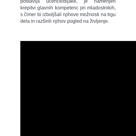
postavlja učence/dijake, je namenjen
krepitvi glavnih kompetenc pri mladostnikih,
s čimer bi izboljšali njihove možnosti na trgu
dela in razširili njihov pogled na življenje.